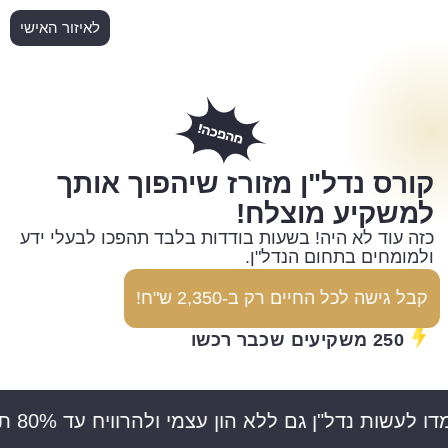
לאיזור האישי
קורס נדל"ן מזורז שיהפוך אותך
למשקיע מוצלח!
כזה עוד לא היה! בשעות בודדות בלבד תהפכו לבעלי ידע
ולמומחים בתחום הנדל"ן.
קבל גישה לכל החיים רק ב-2,350 ש"ח!
250 משקיעים שכבר רכשו
י ולהרוויח עד 80% תשואה על ההון העצמי" "מיסוי מקרקעין, קרקע חקלאית, השקע בנדל"ן מסחרי, איתור זכיות בניה, כך תוודאו שלא יעבדו עליכם ותהפכו למומחי נדל"ן"