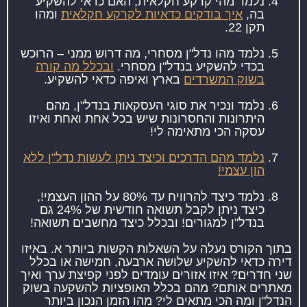
נלמד מהי קרקע חקלאית, האם כדאי להשקיע
בה,
איך בודקים כדאיות לקרקע חקלאית
ומהו
תקן 22.
נלמד מהו נדל"ן מסחרי, מה דרוש ממני – הרוכש
בכדי להשקיע בנדל"ן מסחרי.
ובכלל מה קורה
בשוק המשרדים
בארץ ואיפה כדאי להשקיע.
נלמד ונכיר את סוגי העסקאות בנדל"ן, מהם
היתרונות והחסרונות שיש בכל אחת ואחת ואיזו
עסקה הכי מתאימה לי!
נלמד מהם הדרכים וכיצד ניתן לעשות נדל"ן ללא
הון עצמי!
נלמד כיצד להרוויח עד 80% על ההון העצמי!,
כיצד ניתן לקבל תשואה חודשית של 24% גם
בנדל"ן למגורים! ובכלל כיצד מחשבים תשואה!
בתוך הקורס נעלה על השאלות הקשות ביותר א. באיזו
דירה כדאי להשקיע שלושה ארבעה, חמישה או בכלל
שני חדרים? איזו אזורים עומדים לפני קפיצת ערך ואיך
מאתרים אותם? מהם בכלל האופציות להשקעה בשוק
הנדל"ן ומה הכי מתאים לי? מהו הזמן הנכון ביותר